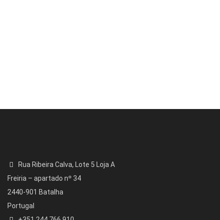
Rua Ribeira Calva, Lote 5 Loja A
Freiria – apartado nº 34
2440-901 Batalha
Portugal
+351 244 766 910